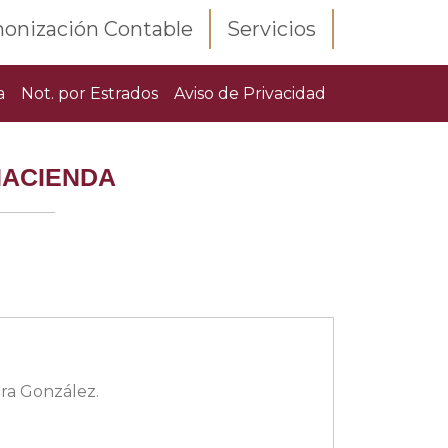
onización Contable
Servicios
a
Not. por Estrados
Aviso de Privacidad
HACIENDA
ora González.